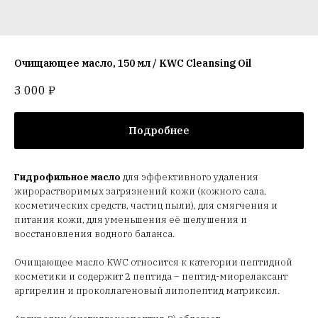
Очищающее масло, 150 мл / KWC Cleansing Oil
3 000
₽
Подробнее
Гидрофильное масло
для эффективного удаления
жирорастворимых загрязнений кожи (кожного сала,
косметических средств, частиц пыли), для смягчения и
питания кожи, для уменьшения её шелушения и
восстановления водного баланса.
Очищающее масло KWC относится к категории пептидной
косметики и содержит 2 пептида – пептид-миорелаксант
аргирелин и проколлагеновый липопептид матриксил.