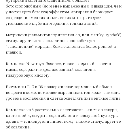
Аргирелин (ацетилгексапептид-8) обладает
ботоксоподобным (но менее выраженным и щадящим, чем
у настоящего ботокса) эффектом. Аргирелин блокирует
сокращение мелких мимических мышц, что дает
уменьшение глубины морщин и тонких линий.
Матриксил (пальмитоил трипептид-38, или Matrixyl synthe'6)
стимулирует синтез коллагена и способствует
“заполнению” морщин. Кожа становится более ровной и
гладкой.
Комплекс Newtroyal Essence, также входящий в состав
масла, содержит гидролизованный коллаген и
гиалуроновую кислоту.
Витамины Е, С и В3 поддерживают нормальный обмен
веществ в коже, помогают выравнивать тон кожи, снижать
уровень воспаления и слегка осветлять пигментные пятна.
Комплекс из 3 растительных экстрактов – листьев сакуры,
клеточной культуры плодов яблони и каллусной культуры
арганы – тонизирует и питает кожу, а также стимулирует ее
обновление.