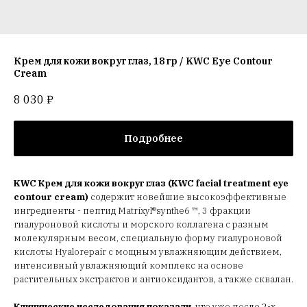
Крем для кожи вокруг глаз, 18 гр / KWC Eye Contour
Cream
8 030
₽
Подробнее
KWC Крем для кожи вокруг глаз (KWC facial treatment eye
contour cream)
содержит новейшие высокоэффективные
ингредиенты - пептид Matrixyl®synthe6 ™, 3 фракции
гиалуроновой кислоты и морского коллагена с разным
молекулярным весом, специальную форму гиалуроновой
кислоты Hyalorepair c мощным увлажняющим действием,
интенсивный увлажняющий комплекс на основе
растительных экстрактов и антиоксидантов, а также сквалан.
Клинические исследования показали
, что уже после 2-х