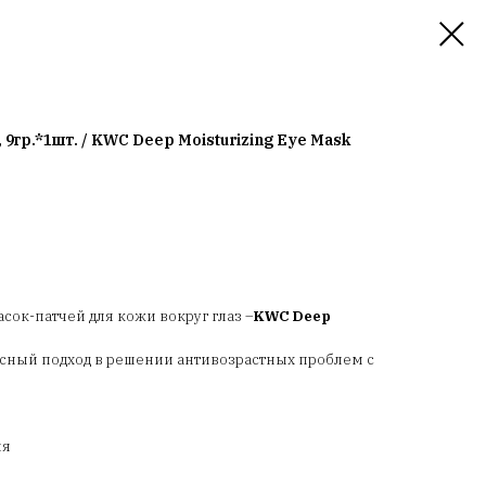
 9гр.*1шт. / KWC Deep Moisturizing Eye Mask
асок-патчей для кожи вокруг глаз –
KWC Deep
сный подход в решении антивозрастных проблем с
ия