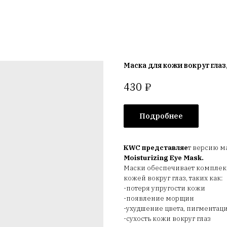
Маска для кожи вокруг глаз,
₽
430
Подробнее
KWC представляе
т версию м
Moisturizing Eye Mask.
Маски обеспечивает комплек
кожей вокруг глаз, таких как:
-потеря упругости кожи
-появление морщин
-ухудшение цвета, пигментац
-сухость кожи вокруг глаз