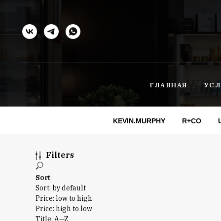
ГЛАВНАЯ
УСЛ
KEVIN.MURPHY
R+CO
Filters
Sort
Sort: by default
Price: low to high
Price: high to low
Title: A—Z