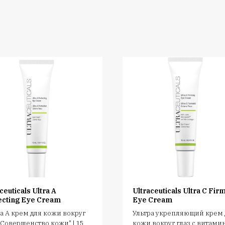
ceuticals Ultra A
Ultraceuticals Ultra C Fir
ecting Eye Cream
Eye Cream
а А крем для кожи вокруг
Ультра укрепляющий крем 
"Совершенство кожи" | 15
кожи вокруг глаз с витами