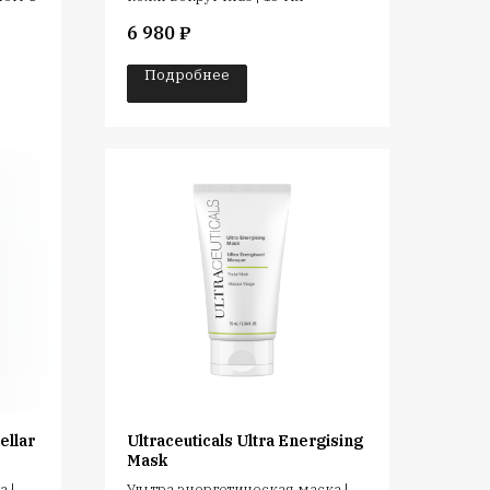
6 980
₽
Подробнее
ellar
Ultraceuticals Ultra Energising
Mask
 |
Ультра энергетическая маска |