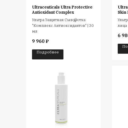
Ultraceuticals Ultra Protective
Ultra
Antioxidant Complex
Skin 
Ультра Защитная Сыворотка
Ульт
"Комплекс Антиоксидантов" | 30
лица 
мл
6 98
9 960
₽
По
Подробнее