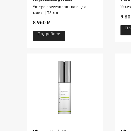
Ультра восстанавливающая
Ультр
маска | 75 мл
9 30
8 960
₽
По
Подробнее