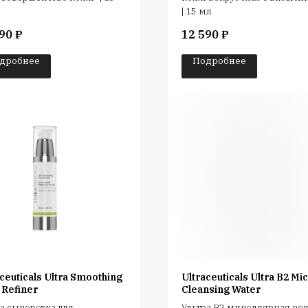
| 15 мл
90
₽
12 590
₽
дробнее
Подробнее
ceuticals Ultra Smoothing
Ultraceuticals Ultra B2 Mic
 Refiner
Cleansing Water
а сыворотка для
Ультра В2 мицеллярная вода