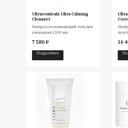
Ultraceuticals Ultra Calming
Ultra
Cleanser
Corr
Ультра успокаивающий гель для
Ультр
умывания | 200 мл
чувст
7 580
₽
16 4
Подробнее
По