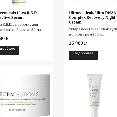
ceuticals Ultra R.E.D.
Ultraceuticals Ultra DNA3
ective Serum
Complex Recovery Night
Cream
а R.E.D. сыворотка для
Ультра восстанавливающи
вительной кожи | 30 мл
ночной крем | 60 мл
80
₽
15 980
₽
дробнее
Подробнее