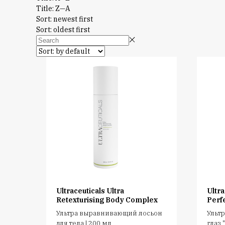
Title: Z—A
Sort: newest first
Sort: oldest first
Ultraceuticals Ultra
Ultra
Retexturising Body Complex
Perf
Ультра выравнивающий лосьон
Ультр
для тела | 200 мл
глаз 