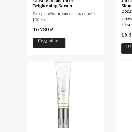
Ultraceuticals Ultra
Ultra
Brightening Serum
Skin
Conc
Ультра отбеливающая сыворотка
Ультр
| 30 мл
30 м
16 780
₽
16 3
Подробнее
По