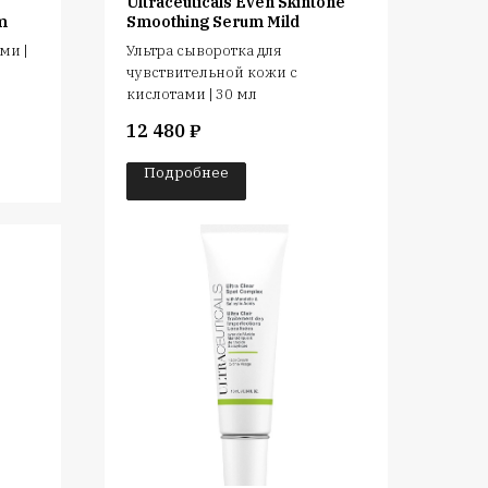
Ultraceuticals Even Skintone
m
Smoothing Serum Mild
ми |
Ультра сыворотка для
чувствительной кожи с
кислотами | 30 мл
12 480
₽
Подробнее