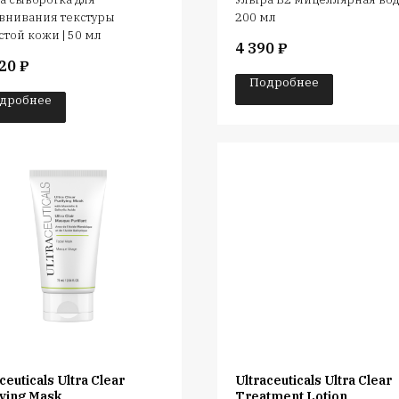
внивания текстуры
200 мл
той кожи | 50 мл
4 390
₽
20
₽
Подробнее
дробнее
ceuticals Ultra Clear
Ultraceuticals Ultra Clear
fying Mask
Treatment Lotion