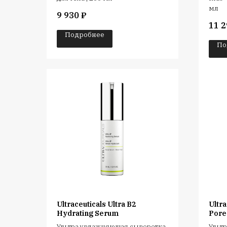
мл
9 930
₽
11 2
Подробнее
По
Ultraceuticals Ultra B2
Ultra
Hydrating Serum
Pore
Ультра увлажняющая сыворотка
Ультр