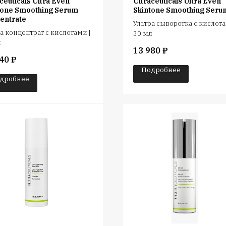
ceuticals Ultra Even
Ultraceuticals Ultra Even
tone Smoothing Serum
Skintone Smoothing Seru
entrate
Ультра сыворотка с кислота
а концентрат с кислотами |
30 мл
л
13 980
₽
40
₽
Подробнее
дробнее