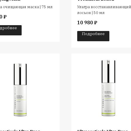
а очищающая маска | 75 мл
Ультра восстанавливающи
лосьон | 50 мл
0
₽
10 980
₽
дробнее
Подробнее