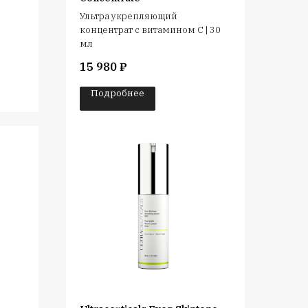
й
Ультра укрепляющий
концентрат с витамином С | 30
мл
15 980
₽
Подробнее