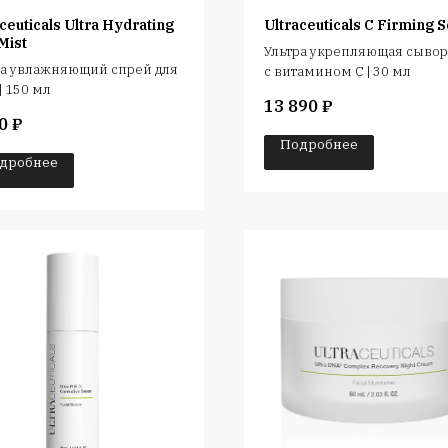
ceuticals Ultra Hydrating
Ultraceuticals C Firming 
Mist
Ультра укрепляющая сывор
ра увлажняющий спрей для
с витамином С | 30 мл
| 150 мл
13 890
₽
0
₽
Подробнее
дробнее