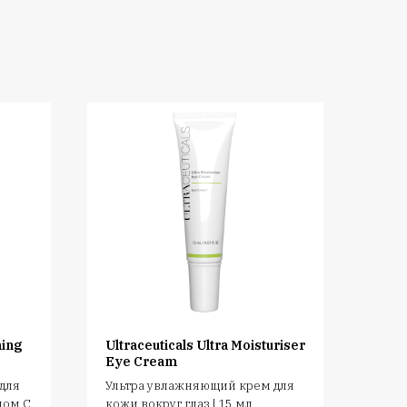
ming
Ultraceuticals Ultra Moisturiser
Eye Cream
для
Ультра увлажняющий крем для
ном С
кожи вокруг глаз | 15 мл