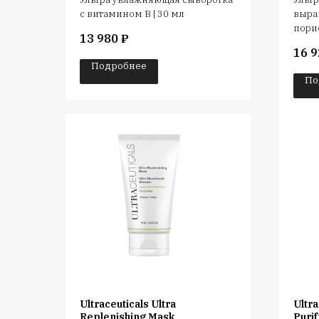
с витамином В | 30 мл
выра
порис
13 980
₽
16 9
Подробнее
По
Ultraceuticals Ultra
Ultra
Replenishing Mask
Puri