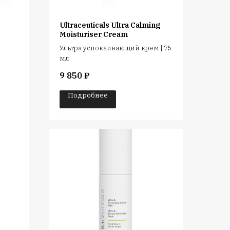
Ultraceuticals Ultra Calming
Moisturiser Cream
Ультра успокаивающий крем | 75
й
мл
9 850
₽
Подробнее